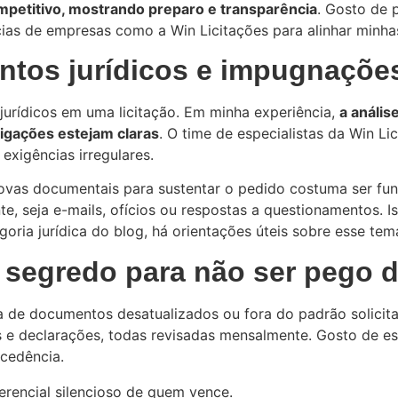
mpetitivo, mostrando preparo e transparência
. Gosto de 
ias de empresas como a Win Licitações para alinhar minha
ntos jurídicos e impugnaçõe
urídicos em uma licitação. Em minha experiência,
a anális
rigações estejam claras
. O time de especialistas da Win L
exigências irregulares.
rovas documentais para sustentar o pedido costuma ser fu
ante, seja e-mails, ofícios ou respostas a questionamentos
oria jurídica do blog, há orientações úteis sobre esse tem
o segredo para não ser pego 
 de documentos desatualizados ou fora do padrão solicita
es e declarações, todas revisadas mensalmente. Gosto de es
cedência.
ferencial silencioso de quem vence.