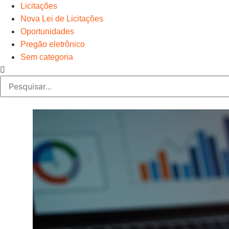
Licitações
Nova Lei de Licitações
Oportunidades
Pregão eletrônico
Sem categoria