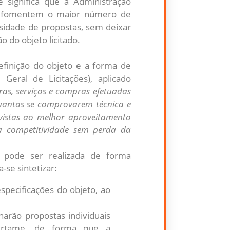
e significa que a Administração
que fomentem o maior número de
rsidade de propostas, sem deixar
o do objeto licitado.
efinição do objeto e a forma de
 Geral de Licitações), aplicado
bras, serviços e compras efetuadas
quantas se comprovarem técnica e
vistas ao melhor aproveitamento
a competitividade sem perda da
o pode ser realizada de forma
se sintetizar:
specificações do objeto, ao
narão propostas individuais
ertame, de forma que a