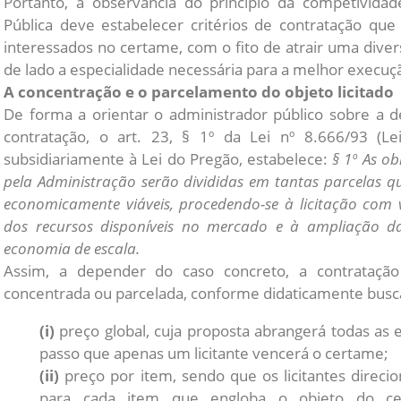
Portanto, a observância do princípio da competividad
Pública deve estabelecer critérios de contratação 
interessados no certame, com o fito de atrair uma dive
de lado a especialidade necessária para a melhor execuçã
A concentração e o parcelamento do objeto licitado
De forma a orientar o administrador público sobre a d
contratação, o art. 23, § 1º da Lei nº 8.666/93 (Lei
subsidiariamente à Lei do Pregão, estabelece:
§ 1º As o
pela Administração serão divididas em tantas parcelas 
economicamente viáveis, procedendo-se à licitação com 
dos recursos disponíveis no mercado e à ampliação d
economia de escala.
Assim, a depender do caso concreto, a contrataçã
concentrada ou parcelada, conforme didaticamente busca-
(i)
preço global, cuja proposta abrangerá todas as e
passo que apenas um licitante vencerá o certame;
(ii)
preço por item, sendo que os licitantes direcio
para cada item que engloba o objeto do c