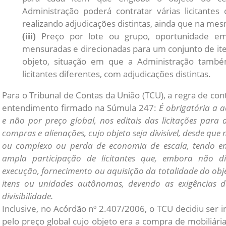
Administração poderá contratar várias licitantes
realizando adjudicações distintas, ainda que na mesm
(iii)
Preço por lote ou grupo, oportunidade em
mensuradas e direcionadas para um conjunto de ite
objeto, situação em que a Administração també
licitantes diferentes, com adjudicações distintas.
Para o Tribunal de Contas da União (TCU), a regra de co
entendimento firmado na Súmula 247:
É obrigatória a 
e não por preço global, nos editais das licitações para 
compras e alienações, cujo objeto seja divisível, desde que
ou complexo ou perda de economia de escala, tendo em 
ampla participação de licitantes que, embora não 
execução, fornecimento ou aquisição da totalidade do obj
itens ou unidades autônomas, devendo as exigências d
divisibilidade.
Inclusive, no Acórdão nº 2.407/2006, o TCU decidiu ser inj
pelo preço global cujo objeto era a compra de mobiliári