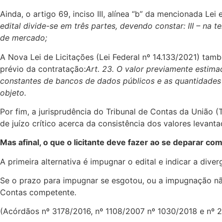
Ainda, o artigo 69, inciso III, alínea “b” da mencionada L
edital divide-se em três partes, devendo constar:
III – na 
de mercado;
A Nova Lei de Licitações (Lei Federal nº 14.133/2021) ta
prévio da contratação:
Art. 23. O valor previamente estim
constantes de bancos de dados públicos e as quantidades 
objeto.
Por fim, a jurisprudência do Tribunal de Contas da União 
de juízo crítico acerca da consistência dos valores leva
Mas afinal, o que o licitante deve fazer ao se deparar c
A primeira alternativa é impugnar o edital e indicar a div
Se o prazo para impugnar se esgotou, ou a impugnação não
Contas competente.
(Acórdãos nº 3178/2016, nº 1108/2007 nº 1030/2018 e nº 