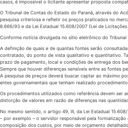
casos, é impossível o licitante apresentar proposta compa
O Tribunal de Contas do Estado do Paraná, através do Acó
pesquisa criteriosa e refletir os preços praticados no me
8.666/93 e da Lei Estadual 15.608/2007 (Lei de Licitaçõe
Conforme notícia divulgada no sítio eletrônico do Tribunal
A definição de quais e de quantas fontes serão consultad
contratado, do ponto de vista qualitativo e quantitativo
prazo de pagamento, local e condições de entrega dos bens
Sempre que houver diferenças sensíveis entre as fontes p
A pesquisa de preços deverá buscar captar ao máximo pos
entes governamentais que tenham realizado procedimentos 
Os procedimentos utilizados como referência devem ser an
distorção de valores em razão de diferenças nas quantida
No mesmo sentido, o artigo 49, III, da Lei Estadual 15.60
– por exemplo – o servidor responsável pela formalização d
composição dos custos, por meio de orçamento detalhado