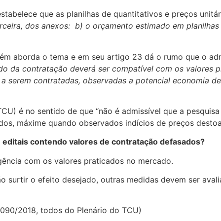
ei estabelece que as planilhas de quantitativos e preços u
terceira, dos anexos:
b) o orçamento estimado em planilhas 
mbém aborda o tema e em seu artigo 23 dá o rumo que o adm
ado da contratação deverá ser compatível com os valores 
a serem contratadas, observadas a potencial economia de 
(TCU) é no sentido de que “não é admissível que a pesquisa
ntados, máxime quando observados indícios de preços dest
om editais contendo valores de contratação defasados?
ergência com os valores praticados no mercado.
 surtir o efeito desejado, outras medidas devem ser avali
2090/2018, todos do Plenário do TCU)