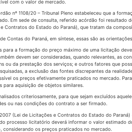
tível com o valor de mercado.
rdão nº 1108/20 – Tribunal Pleno estabeleceu que a forma
rcado. Em sede de consulta, referido acórdão foi resultado
s e Contratos do Estado do Paraná), que tratam da composi
 de Contas do Paraná, em síntese, essas são as orientações
as para a formação do preço máximo de uma licitação deve 
. Também devem ser consideradas, quando relevantes, as co
 ou da prestação dos serviços; e outros fatores que possa
esquisadas, a exclusão das fontes discrepantes da realida
sível os preços efetivamente praticados no mercado. Para
para aquisição de objetos similares.
alisados criteriosamente, para que sejam excluídos aquele
des ou nas condições do contrato a ser firmado.
8/2007 (Lei de Licitações e Contratos do Estado do Paraná)
o processo licitatório deverá informar o valor estimado do
, considerando os preços praticados no mercado.