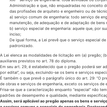
Administração e que, não enquadradas no conceito de o
das profissões de arquiteto e engenheiro ou de técn
a) serviço comum de engenharia: todo serviço de en
manutenção, de adequação e de adaptação de bens mó
b) serviço especial de engenharia: aquele que, por s
inciso;
De igual forma, a Lei prevê que o serviço especial 
padronizado.
A Lei elenca as modalidades de licitação em (a) pregão; (b
auxiliares previstos no art. 78 do diploma.
Em seu art. 29, é estabelecido que o pregão poderá ser 
por edital”, ou seja, excluindo-se os bens e serviços espec
É também o que prevê o parágrafo único do art. 29: “O pr
de obras e serviços de engenharia, exceto os serviços de en
Frisa-se que a caracterização enquanto “especial” não te
padrões de desempenho e qualidade, mediante especifica
Assim, será aplicável ao pregão apenas os bens e serviç
e serviços comuns e especiais de engenharia. Destacando