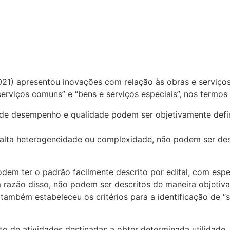
 2021) apresentou inovações com relação às obras e serviço
rviços comuns” e “bens e serviços especiais”, nos termos d
s de desempenho e qualidade podem ser objetivamente defin
a alta heterogeneidade ou complexidade, não podem ser desc
em ter o padrão facilmente descrito por edital, com espe
razão disso, não podem ser descritos de maneira objetiva 
 também estabeleceu os critérios para a identificação de “
o de atividades destinadas a obter determinada utilidade, i