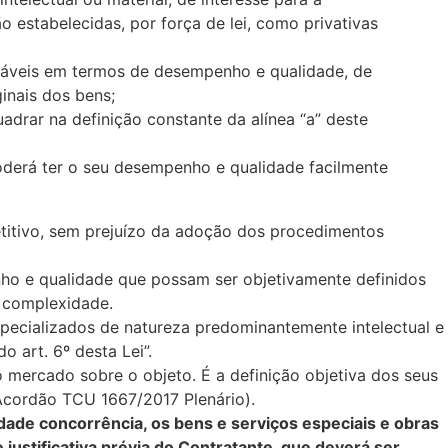
o estabelecidas, por força de lei, como privativas
izáveis em termos de desempenho e qualidade, de
inais dos bens;
adrar na definição constante da alínea “a” deste
poderá ter o seu desempenho e qualidade facilmente
petitivo, sem prejuízo da adoção dos procedimentos
ho e qualidade que possam ser objetivamente definidos
da complexidade.
specializados de natureza predominantemente intelectual e
o art. 6º desta Lei”.
 mercado sobre o objeto. É a definição objetiva dos seus
Acordão TCU 1667/2017 Plenário).
ade concorrência, os bens e serviços especiais e obras
ustificativa prévia do Contratante, que deverá ser