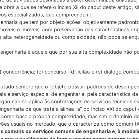
bra a que se refere o inciso XII do caput deste artigo, sã
icos especializados, que compreendem:
genharia que tem por objeto ações, objetivamente padron
veis e imóveis, com preservação das características orig
ua alta heterogeneidade ou complexidade, não pode se enqu
de engenharia é aquele que por sua alta complexidade não 
) concorrência; (c) concurso; (d) leilão e (e) diálogo com
adotado sempre que o “objeto possuir padrões de desempen
iais e serviço especial de engenharia, pela característica 
egão não se aplica às contratações de serviços técnicos e
genharia de que trata a alínea “a” do inciso XXI do caput d
m como base a própria complexidade, mas sim o domínio do
ções usuais no mercado, que o caracteriza como comum (
os comuns ou serviços comuns de engenharia e, à modalid
 que a qualificação de bem e serviço como comum exige j